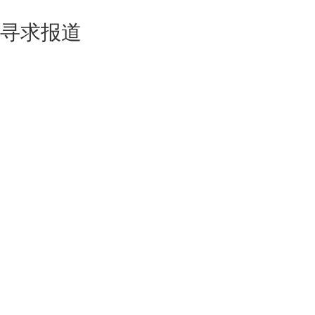
寻求报道
如果你的产品足够锐意创新，欢迎
联系我们
！