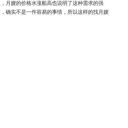
点，月嫂的价格水涨船高也说明了这种需求的强
嫂，确实不是一件容易的事情，所以这样的找月嫂
挑战，一是如何建立其月嫂的评价体系，如何激励
介合作的方式，但是如何避免中介和用户直接绕开
这个找月嫂的过程中成为一个更加重要的角色；三
更加合理的定价体系也很重要。
//www.web20share.com/2012/06/ayi800.html
）