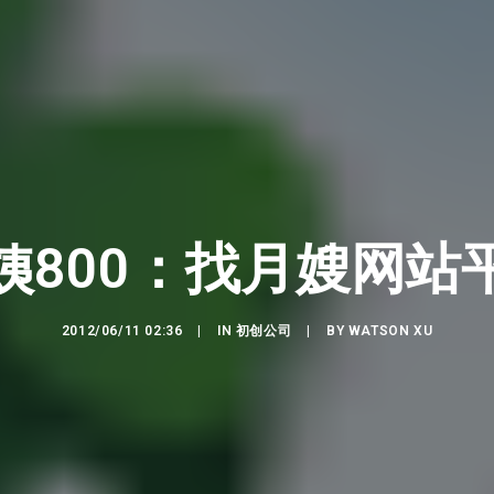
姨800：找月嫂网站
2012/06/11 02:36
|
IN
初创公司
|
BY
WATSON XU