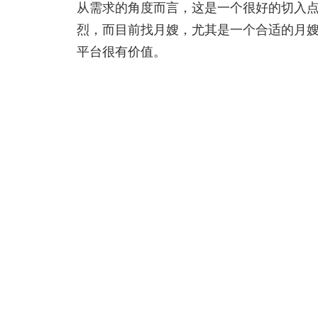
从需求的角度而言，这是一个很好的切入
烈，而目前找月嫂，尤其是一个合适的月
平台很有价值。
当然从商业模式的角度而言，也面临不少
用户回来进行评价；二是目前尽管是和中
网站，不仅仅成为一个信息平台，而是在
是对于月嫂的定价是否能够长远建立一个
（本文转载自天涯海阁，原文链接：
http: