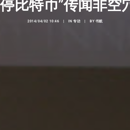
叫停比特币”传闻非空
2014/04/02 10:46
|
IN
专访
|
BY
书航