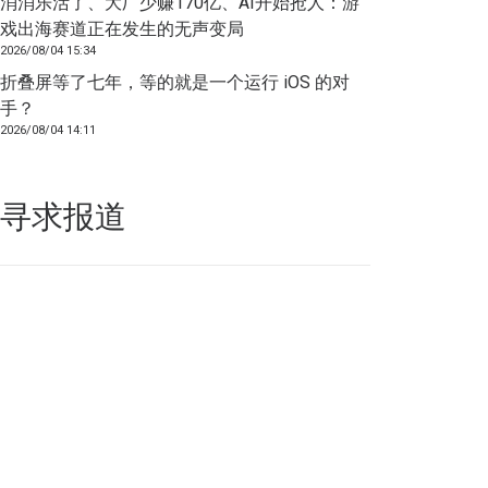
消消乐活了、大厂少赚170亿、AI开始抢人：游
戏出海赛道正在发生的无声变局
2026/08/04 15:34
折叠屏等了七年，等的就是一个运行 iOS 的对
手？
2026/08/04 14:11
寻求报道
如果你的产品足够锐意创新，欢迎
联系我们
！