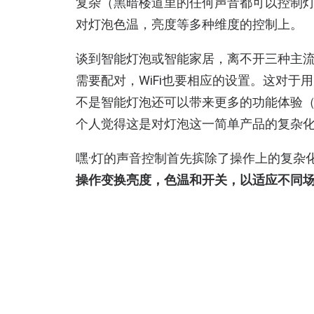
复杂（黑暗楼道里的任何声音都可以控制
对灯泡色温，亮度等多种维度的控制上。
谈到智能灯泡或智能家居，离不开三种主流的控
需要配对，WiFi也要相应的设置。这对
不是智能灯泡还可以带来更多的功能体验
个人觉得这是对灯泡这一简单产品的复杂
嘿·灯的声音控制首先摈除了操作上的复杂
操作变换亮度，色温和开关，以适应不同
那么，这一声控是如何实现的呢？据创始
面通过操作手机发送不同频率的声音组合
虑，嘿·灯采用了比较独特音频编码来防止
少还是有限制。
此外，我也比较担心的一点是对与同一场景