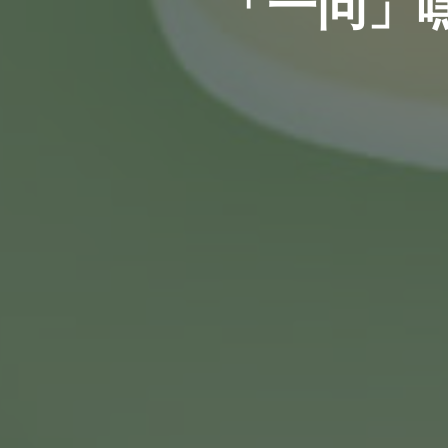
「一问」嘿