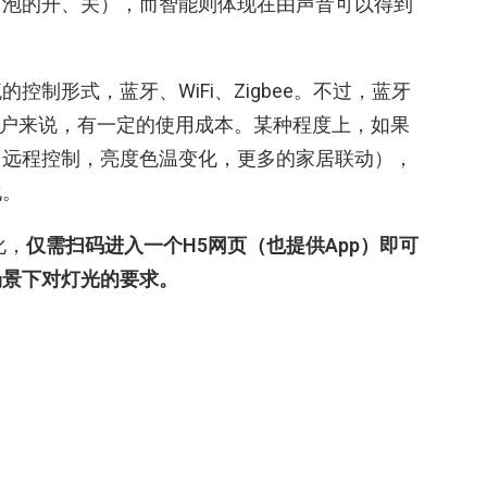
灯泡的开、关），而智能则体现在由声音可以得到
制形式，蓝牙、WiFi、Zigbee。不过，蓝牙
于用户来说，有一定的使用成本。某种程度上，如果
（远程控制，亮度色温变化，更多的家居联动），
化。
化，
仅需扫码进入一个H5网页（也提供App）即可
场景下对灯光的要求。
人张雷介绍，
嘿·灯内置了一块数字声控模块，H5页
来对灯泡实现多种变换。
当然出于对环境声的考
外界干扰。不过，声音控制的方式在传输距离上多
内存在多个嘿·灯的情形，张雷表示使用App可以