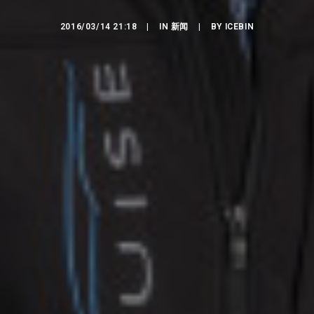
2016/03/14 21:18
|
IN
新闻
|
BY
ICEBIN