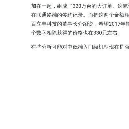
加在一起，组成了320万台的大订单。这笔
在联通终端的签约记录。而把这两个金额相
百立丰科技的董事长介绍说，希望2017年销
个数字相除获得的价格也在330元左右。
有些分析可能对中低端入门级机型现在是否还
中国智能手机销量榜首，靠的正是所谓“厂
营商寄予厚望的入门机型的主力消费者，o
升以及所谓“低端”人群的缩小和消失。
而oppo和vivo的价位并不低，甚至被
要售价低到四五百元这样的程度，这些机
中国目前7亿网民，6.5亿已经有了手机，
国人口红利带来的手机和互联网的入门群体
来看，也许在更深一层的农村地区，还有