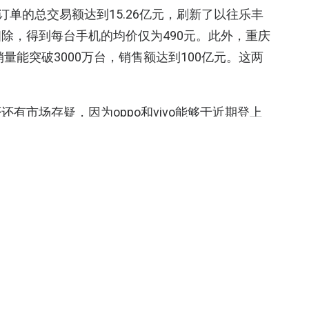
订单的总交易额达到15.26亿元，刷新了以往乐丰
除，得到每台手机的均价仅为490元。此外，重庆
量能突破3000万台，销售额达到100亿元。这两
有市场存疑，因为oppo和vivo能够于近期登上
妹”等农村进城务工群体为主的顾客，他们曾是被运
v的崛起一定意义上标志着人们生活水平的普遍提
人称为利用信息不对等赚钱。但这么说也许不公平：只
型是无法流畅带动目前主流应用和游戏的。
只用手机上网的都有1亿多。社会已经开始认为，中
已经逐渐开始萎缩。但根据乐丰1500万台的销量
大量市场潜力可供挖掘。