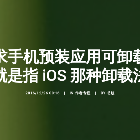
求手机预装应用可卸
就是指 iOS 那种卸载
2016/12/26 00:16
|
IN
作者专栏
|
BY
书航