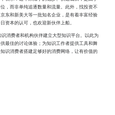
首位，而非单纯追逐数量和流量。此外，找投资不
、京东和新美大等一批知名企业，是有着丰富经验
今日资本的认可，也欢迎新伙伴上船。
的知识消费者和机构伙伴建立大型知识平台。以此为
提供最佳的讨论体验；为知识工作者提供工具和舞
为知识消费者搭建足够好的消费网络，让有价值的
多时间领投的最大一单。对此，今日资本创始合伙
察已经持续了一年多时间，C轮的时候遗憾错过
日资本是个28年的长青基金，好公司我们有耐心
一件非常正确的事情；不追风口，把握擅长的细分
，以此为基础成长变大。现今的知乎已经不仅只代
需解决有所突破，就有可能成为满足用户多场景内