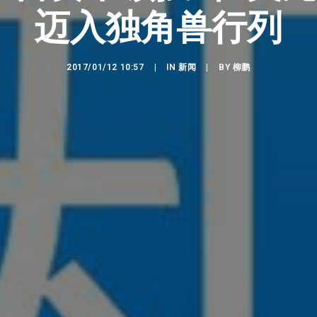
迈入独角兽行列
2017/01/12 10:57
|
IN
新闻
|
BY
柳鹏