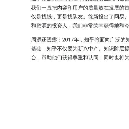
我们一直把内容和用户的质量放在发展的
仅是找钱，更是找队友。徐新投出了网易
和资源的投资人，我们非常荣幸获得她和
周源还透露：2017年，知乎将面向广泛
基础，知乎不仅要为新兴中产、知识阶层
台，帮助他们获得尊重和认同；同时也将
知识能够变现。
此次对知乎的1亿美元堪称今日资本近一年
人、总裁徐新女士也表示：我们对知乎的观
了，这次终于等到机会进来，非常兴奋。今
等，也值得长期持有。我们觉得知乎在做
市场精耕细作，抓住用户需求把产品做好
表问与答，当它能够进一步围绕知识的供