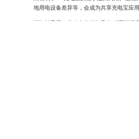
地用电设备差异等，会成为共享充电宝应用
据资料显示，此次合作的“8只小猪”同样应
介，来解决游客当地包车，翻译，以及特色
当地人资源。8只小猪CEO黄卓生表示：
地接社、车辆等空间都可以镶嵌充电宝服
务。”
袁炳松表示，“8只小猪平台达人资源丰富
国家，而且8只小猪为自由行用户提供的包
景。”
与商场、咖啡厅等位置的柜机放置不同，
了观赏风景与司机聊天，剩下的时间多数
为，充电宝需求存在。