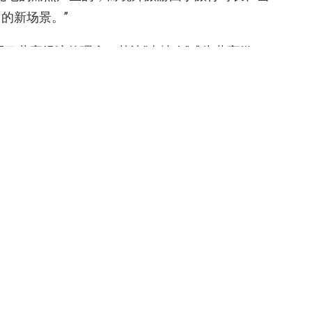
的新场景。”
用了共享经济的理念，其让“当地人”成为共享媒
生活体验等服务。目前，8只小猪已经累积了上万
“当地人带游方式，是一个与游客强黏性场景，例如
务。另外，这也解决游客充电需求，是一种增值服
，在海外通过达人渠道的方式，能够快速铺开多个
车业务，是可以让产品与游客深度沟通的使用场
车是一个闭合环境，中国游客在坐车的过程中，除
是用手机拍照、刷朋友圈、看微博等等消耗电量行