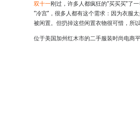
双十一
刚过，许多人都疯狂的“买买买”了
“冷宫”，很多人都有这个需求：因为衣服
被闲置。但扔掉这些闲置衣物很可惜，所
位于美国加州红木市的二手服装时尚电商平台
Poshmark 通过给卖家提供发布闲置
家用户，Poshmark 会从每笔成功的交易中
2011年，曾在成立早期获得350万美元融资
GGV纪源资本领投的2500万美元融资。加
元。
Poshmark已经推出iPhone、iPad、
要通过消费者语音描述自己搜索的商品，
音助手Alexa平台上。该公司业务目前正
IPO上市。