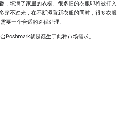
一番，填满了家里的衣橱。很多旧的衣服即将被打入
太多穿不过来，在不断添置新衣服的同时，很多衣服
以需要一个合适的途径处理。
Poshmark就是诞生于此种市场需求。
衣物的第三方展示交易平台，链接对二手衣物有兴趣的买
，收取20%的利润作为手续费。Poshmark创立于
，2012年获得1200万美元的融资，2016年获由
上此轮融资，该公司的融资总金额已达约1.6亿美
Android等应用。其或将此轮融资利用于个性化服务，主
即可检索到相应的产品，主要应用于亚马逊智能语
在将业务领域拓展到二手奢侈品服务市场，并力求