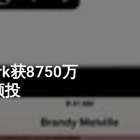
k获8750万
领投