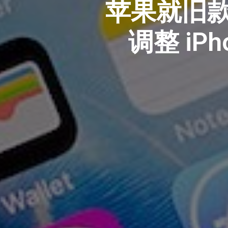
苹果就旧款
调整 iP