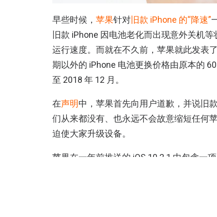
早些时候，
苹果
针对
旧款 iPhone 的“降速”
旧款 iPhone 因电池老化而出现意外关机等
运行速度。而就在不久前，苹果就此发表
期以外的 iPhone 电池更换价格由原本的 608
至 2018 年 12 月。
在
声明
中，苹果首先向用户道歉，并说旧款 i
们从来都没有、也永远不会故意缩短任何
迫使大家升级设备。
苹果在一年前推送的 iOS 10.2.1 中
理，以避免 iPhone 6、iPhone 6 Plus、iPho
苹果在声明中说，iOS 会在需要时对部
关机，而这些变化通常察觉不到，不过在某些