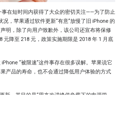
一事在短时间内获得了大众的密切关注——为了防止
状况，苹果通过软件更新“有意”放慢了旧 iPhone 的
了声明，除了向用户致歉外，该公司还宣布将保修
 元降至 218 元，政策实施期限是 2018 年 1 月底
Phone “被限速”这件事存在很多误解。苹果说它
苹果产品的寿命，也不会通过降低用户体验的方式
包含一项更新，其目的是“用来改进峰值负载下的电源管
ne 6s、iPhone 6s Plus 和 iPhone SE 意外关机”。
分系统组件的最大性能进行灵活管理，以防止设备意外
情况下，用户可能会发现有些 app 的启动时间