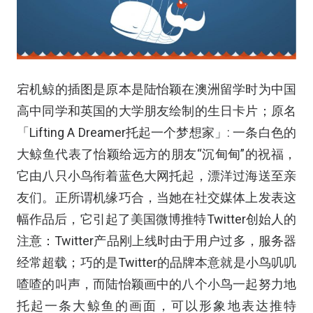
宕机鲸的插图是原本是陆怡颖在澳洲留学时为中国
高中同学和英国的大学朋友绘制的生日卡片；原名
「Lifting A Dreamer托起一个梦想家」: 一条白色的
大鲸鱼代表了怡颖给远方的朋友“沉甸甸”的祝福，
它由八只小鸟衔着蓝色大网托起，漂洋过海送至亲
友们。正所谓机缘巧合，当她在社交媒体上发表这
幅作品后，它引起了美国微博推特Twitter创始人的
注意：Twitter产品刚上线时由于用户过多，服务器
经常超载；巧的是Twitter的品牌本意就是小鸟叽叽
喳喳的叫声，而陆怡颖画中的八个小鸟一起努力地
托起一条大鲸鱼的画面，可以形象地表达推特