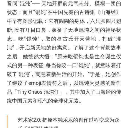
音同“混沌”—— 天地开辟前元气未分、模糊一团的
状态；而且“馄饨”在中国先秦的古诗集《山海经》
中早有图形记载：它有圆圆的身体，六只脚四只翅
膀, 没有耳目口鼻，象征了天地混沌之初的神秘状
态。吃“馄饨”，取的盘古氏开天劈地，打破“混
沌”，开启新天地的好寓意。了解了这个背景故事
之后，她恍然大悟：“原来吃馄饨也是生命诞生仪
式的另一种表征: 每当你咬一口‘馄饨’，就意味着打
破了‘混沌’，寓意着新生活的开始。”于是，她创作
了继饺子emoji表情符之后，以馄饨为灵感的新作
品「Tiny Chaos 混沌仔」，其中加入了山海经的传
统中国元素和现代的全球化元素。
艺术家2.0: 把原本独乐乐的创作过程变成为众