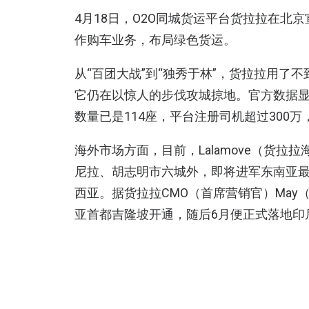
4月18日，O2O同城货运平台货拉拉在北
作购车业务，布局绿色货运。
从“百团大战”到“独秀于林”，货拉拉用了
它仍在以惊人的步伐攻城掠地。官方数据显
数量已是114座，平台注册司机超过300万
海外市场方面，目前，Lalamove（货
尼拉、胡志明市六城外，即将进军东南亚最
西亚。据货拉拉CMO（首席营销官）May（
亚首都吉隆坡开通，随后6月便正式落地印
而货拉拉推出的企业版可满足2B市场的特
管理，企业版拥有完整的财务流程，公司
流程，开发票比个人版货拉拉更加方便快