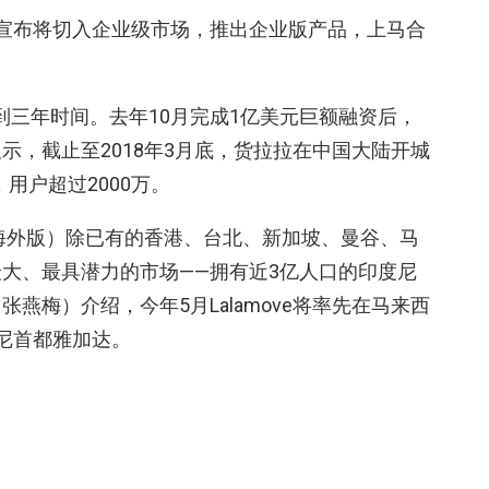
京宣布将切入企业级市场，推出企业版产品，上马合
不到三年时间。去年10月完成1亿美元巨额融资后，
示，截止至2018年3月底，货拉拉在中国大陆开城
，用户超过2000万。
拉拉海外版）除已有的香港、台北、新加坡、曼谷、马
大、最具潜力的市场——拥有近3亿人口的印度尼
张燕梅）介绍，今年5月Lalamove将率先在马来西
尼首都雅加达。
有需求，通过一个账户便可实现集约型系统化用车
账户统一充值、支付、开票，省去了以往诸多繁琐
捷。此外为保持优质服务，货拉拉企业版还配备了