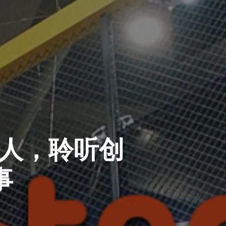
达人，聆听创
事