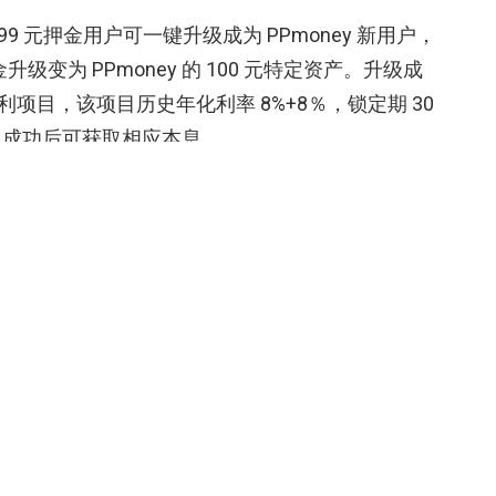
的 99 元押金用户可一键升级成为 PPmoney 新用户，
升级变为 PPmoney 的 100 元特定资产。升级成
福利项目，该项目历史年化利率 8%+8％，锁定期 30
出成功后可获取相应本息。
ey 合作推出了全新的市场活动。针对大家普遍关心的问题，
于正常的市场合作，用户在被充分告知授权内容后，可以根
活动，非强制捆绑。用户参与活动后，在ofo享受
ney 享受出借福利。