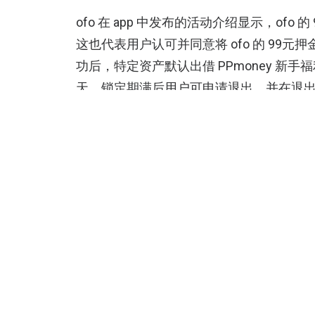
ofo 在 app 中发布的活动介绍显示，ofo 
这也代表用户认可并同意将 ofo 的 99元押金
功后，特定资产默认出借 PPmoney 新手
天，锁定期满后用户可申请退出，并在退
以下为声明全文：
ofo 和 PPmoney 合作情况的联合声明
11 月 19 日，ofo 和 PPmon
ofo 和 PPmoney 在此进行统一说明：
1、ofo 与 PPmoney 之间属
据自己的实际需求自行选择是否参与该
终身免押金骑行的同时，还可在 PPmo