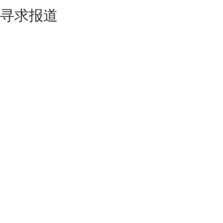
寻求报道
如果你的产品足够锐意创新，欢迎
联系我们
！