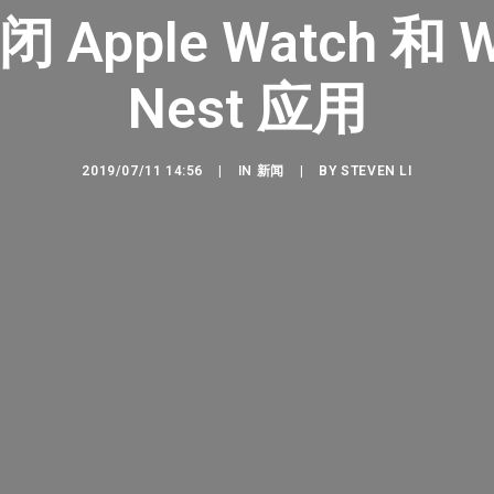
闭 Apple Watch 和 
Nest 应用
2019/07/11 14:56
|
IN
新闻
|
BY
STEVEN LI