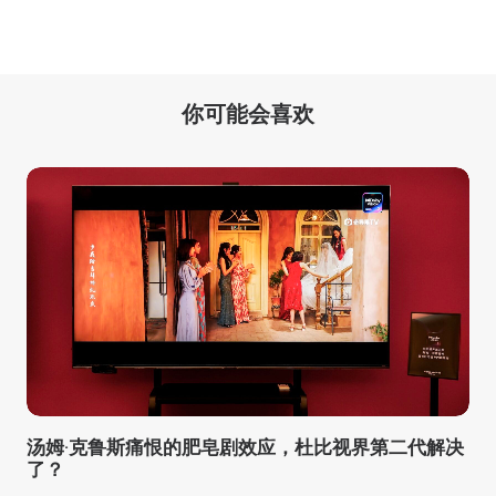
你可能会喜欢
汤姆·克鲁斯痛恨的肥皂剧效应，杜比视界第二代解决
了？