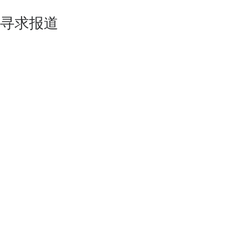
寻求报道
如果你的产品足够锐意创新，欢迎
联系我们
！