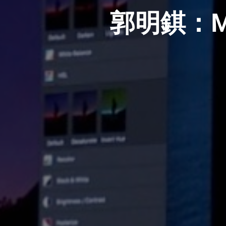
郭明錤：M