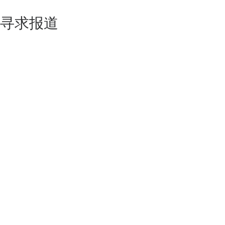
寻求报道
如果你的产品足够锐意创新，欢迎
联系我们
！