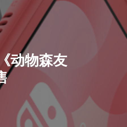
e 《动物森友
售