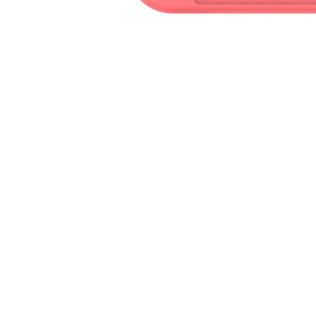
除此之外，关于之前
宣布
延期预售的《集
月 7 日开始预售
，3 月 20 日正式发售。
任天堂此前宣布将
推迟 Nintendo Swit
短缺的《健身环大冒险》（Ring Fit Adve
不久前，有知情人士称，受新型冠状病毒疫情影响
戏机在欧美市场的供应最快
可能在四月初