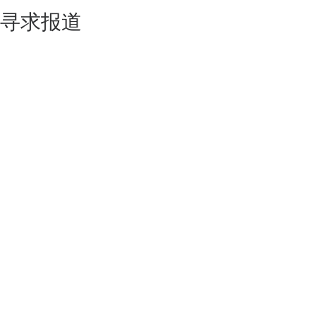
寻求报道
如果你的产品足够锐意创新，欢迎
联系我们
！