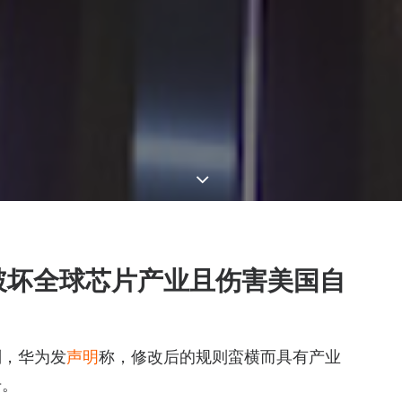
破坏全球芯片产业且伤害美国自
则，华为发
声明
称，修改后的规则蛮横而具有产业
击。