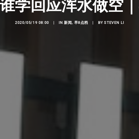
谁学回应浑水做空｜早
2020/05/19 08:00
|
IN
新闻
,
早8点档
|
BY
STEVEN LI