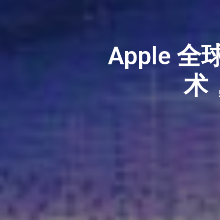
Apple
术