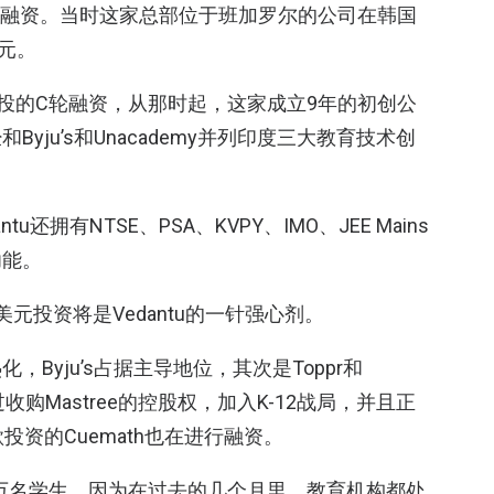
美元的融资。当时这家总部位于班加罗尔的公司在韩国
美元。
lobal领投的C轮融资，从那时起，这家成立9年的初创公
ju’s和Unacademy并列印度三大教育技术创
还拥有NTSE、PSA、KVPY、IMO、JEE Mains
功能。
元投资将是Vedantu的一针强心剂。
，Byju’s占据主导地位，其次是Toppr和
my通过收购Mastree的控股权，加入K-12战局，并且正
资的Cuemath也在进行融资。
150万名学生，因为在过去的几个月里，教育机构都处