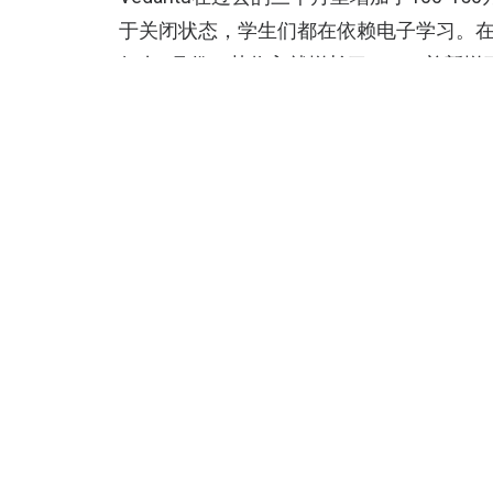
于关闭状态，学生们都在依赖电子学习。
仅在4月份，其收入就增长了80%，并新增了
JEE和NEET 。
根据数据智能平台Sensor Tower的数据，6月份
约为470万。Unacademy录得最高月活为158
580万活跃用户。
Vedantu在之前的几轮融资中已经筹集了
持有该公司最大的股份，为16.75%，其次
股份，Tiger Global和Omidyar Networ
亚洲
教育
融资