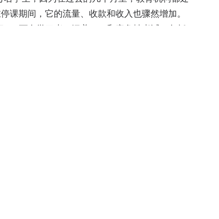
在停课期间，它的流量、收款和收入也骤然增加。
650万名学习者，涵盖K-12和竞争性考试，包括
Vedantu在Google Play Store上的月活跃用户
0万，而Byju’s和Doubtnut在上个月获得980万和
超过1亿美元的资金。截至目前，其早期投资者Accel
是中国的好未来集团，该集团持有该公司14.35%的
k分别拥有13.69%和12.66%的股份。