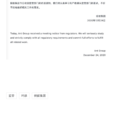
监管
约谈
蚂蚁集团