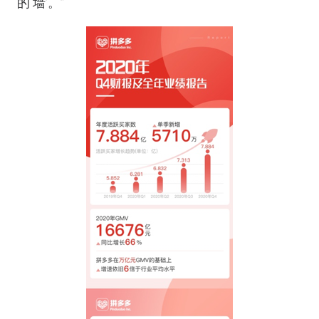
的‘墙’。”