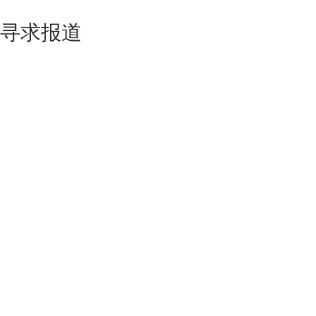
寻求报道
如果你的产品足够锐意创新，欢迎
联系我们
！