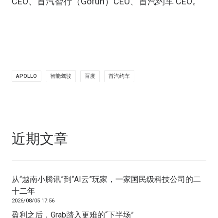
CEO、首汽智行（Gofun）CEO、首汽约车 CEO。
APOLLO
智能驾驶
百度
首汽约车
近期文章
从“越南小腾讯”到“AI云”玩家，一家国民级科技公司的二
十二年
2026/08/05 17:56
盈利之后，Grab踏入更难的“下半场”