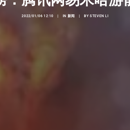
2022/01/06 12:10
|
IN
新闻
|
BY
STEVEN LI