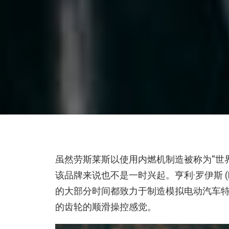
虽然劳斯莱斯以使用内燃机制造被称为“世
该品牌来说也不是一时兴起。亨利·罗伊斯 (He
的大部分时间都致力于制造模拟电动汽车特
的齿轮的顺滑操控感觉。