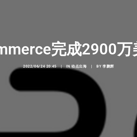
ommerce​完成290
2022/06/24 20:45
|
IN
动点出海
|
BY
李鹏辉