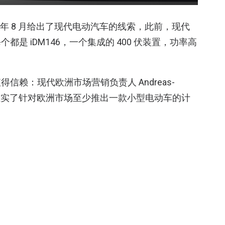
22 年 8 月给出了现代电动汽车的线索，此前，现代
是 iDM146，一个集成的 400 伏装置，功率高
赖：现代欧洲市场营销负责人 Andreas-
车新闻》证实了针对欧洲市场至少推出一款小型电动车的计
易相结合，根据该交易，电驱动系统将用于 A 级车
7 米长的小型车是现代 A 级车的当前车型。重要提
5 kW，但也可以根据客户要求进行调整。因此，现
款电动小型车将是第一款的“更粗”型号，即一种跨界
，另一款将于 2024 年推出。InsideEV也可以获得