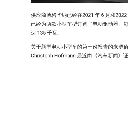
供应商博格华纳已经在2021 年 6 月和20
已经为两款小型车型订购了电动驱动器。每个都
达 135 千瓦。
关于新型电动小型车的第一份报告的来源值得信
Christoph Hofmann 最近向《汽
划，并且目标是低于 20,000 欧元。
将此声明与博格华纳 2021 年的第一笔交
型，您将获得 i10 的后续车型。这款 3.6
示：博格华纳变频器的输出功率“高达”13
代小型车可能会以略低的功率通过。
与此同时，Autocar报道称，现代的第二
车或 SUV 的分支——一款将于 2023 年推出