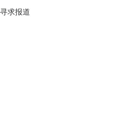
寻求报道
如果你的产品足够锐意创新，欢迎
联系我们
！