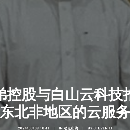
弟控股与白山云科技
东北非地区的云服
2024/03/08 10:41
|
IN
动点出海
|
BY
STEVEN LI