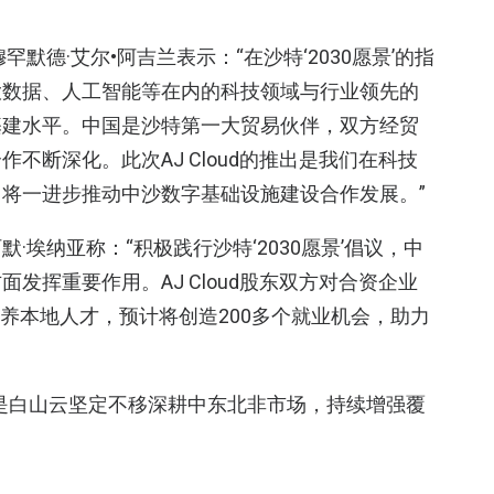
默德·艾尔•阿吉兰表示：“在沙特‘2030愿景’的指
大数据、人工智能等在内的科技领域与行业领先的
基建水平。中国是沙特第一大贸易伙伴，双方经贸
不断深化。此次AJ Cloud的推出是我们在科技
将一进步推动中沙数字基础设施建设合作发展。”
埃纳亚称：“积极践行沙特‘2030愿景’倡议，中
发挥重要作用。AJ Cloud股东双方对合资企业
培养本地人才，预计将创造200多个就业机会，助力
推出是白山云坚定不移深耕中东北非市场，持续增强覆
到深处的里程碑式成果。我们期待未来通过AJ
业务合作伙伴提供高效的定制化解决方案，满足全球