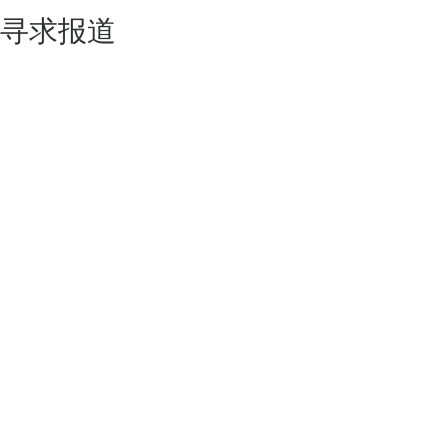
寻求报道
如果你的产品足够锐意创新，欢迎
联系我们
！