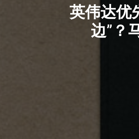
英伟达优先
边”？