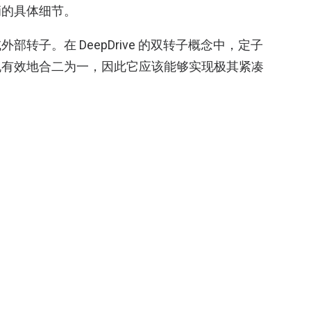
辆的具体细节。
转子。在 DeepDrive 的双转子概念中，定子
机有效地合二为一，因此它应该能够实现极其紧凑
概念车还支持轮内驱动系统，即轮毂电机。不过，宝马并
稿指出，该技术“也可以用于传统的集中式驱动系
此，这些可能是宝马现在想要在道路上测试的不同
伙伴 DeepDrive 深信不疑。宝马表示，“这
佳结果。“DeepDrive 的原型部件大大超出了我
arol Virsik 表示。“在如此早期的阶段和采用