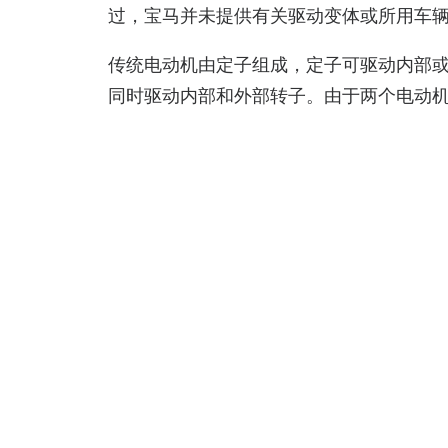
过，宝马并未提供有关驱动变体或所用车
传统电动机由定子组成，定子可驱动内部或外部
同时驱动内部和外部转子。由于两个电动
的驱动器，具有低消耗和高扭矩密度。
由于设计紧凑、重量轻，DeepDrive 
未明确确认其专注于轮毂驱动。相反，新闻
统，即由中央电机组为车辆提供动力。”因
驱动变体。
原则上，这家汽车制造商对这项驱动技术及其合作
项技术已经非常成熟”，并强调了测试台上的最
们的规格，”宝马集团汽车概念和技术研究主管 K
全新技术的情况下，这确实很不寻常。”