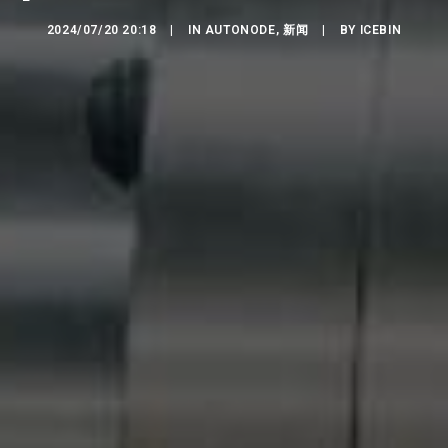
2024/07/20 20:18
|
IN
AUTONODE
,
新闻
|
BY
ICEBIN