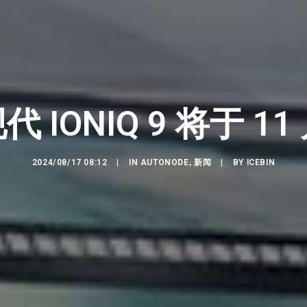
 IONIQ 9 将于 1
2024/08/17 08:12
|
IN
AUTONODE
,
新闻
|
BY
ICEBIN