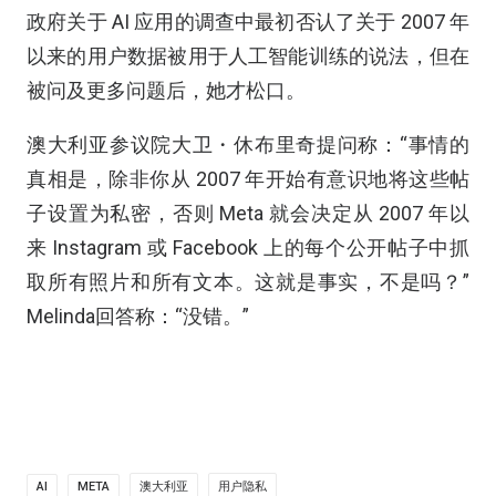
政府关于 AI 应用的调查中最初否认了关于 2007 年
以来的用户数据被用于人工智能训练的说法，但在
被问及更多问题后，她才松口。
澳大利亚参议院大卫・休布里奇提问称：“事情的
真相是，除非你从 2007 年开始有意识地将这些帖
子设置为私密，否则 Meta 就会决定从 2007 年以
来 Instagram 或 Facebook 上的每个公开帖子中抓
取所有照片和所有文本。这就是事实，不是吗？”
Melinda回答称：“没错。”
AI
META
澳大利亚
用户隐私