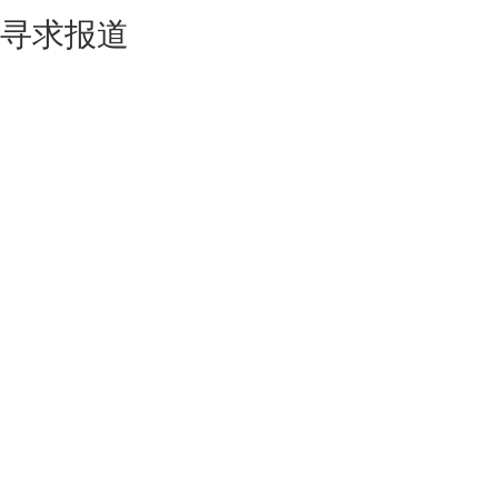
寻求报道
如果你的产品足够锐意创新，欢迎
联系我们
！