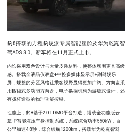
豹8搭载的方程豹硬派专属智能座舱及华为乾崑智
驾ADS 3.0。新车将在11月正式上市。
内饰采用双色设计与大量皮质材料，使整体氛围更具高级
感。搭载全液晶仪表盘+中控多媒体显示屏+副驾娱乐
屏，规整的分区风格让乘客视野显得更加广阔。方向盘采
用四辐式多功能方向盘，电子换挡机构为游艇式设计，还
有拨杆造型的物理功能按键。
性能上，豹8基于2.0T DMO平台打造，搭载全功能版云
辇-P智能液压车身控制系统，系统综合功率550kW，百
公里加速4.8秒，综合续航1200km，搭载华为乾崑智驾