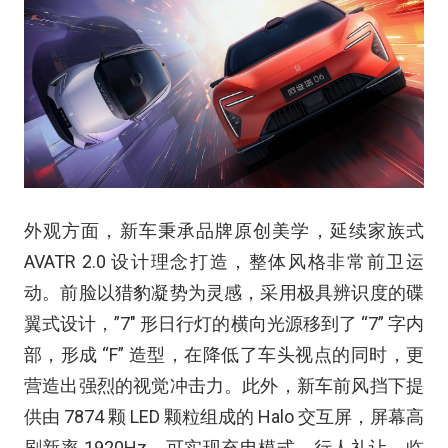
外观方面，新车秉承品牌原创美学，延续家族式
AVATR 2.0 设计理念打造，整体风格非常前卫运
动。前脸以猎豹凝势为灵感，采用极具辨识度的碟
翼式设计，”7″ 形日行灯的横向光源移到了 “7” 字内
部，形成 “F” 造型，在降低了车头视点的同时，更
营造出强烈的视觉冲击力。此外，新车前风挡下提
供由 7874 颗 LED 颗粒组成的 Halo 交互屏，屏幕高
刷新率 1920Hz，可实现充电模式、行人礼让、临