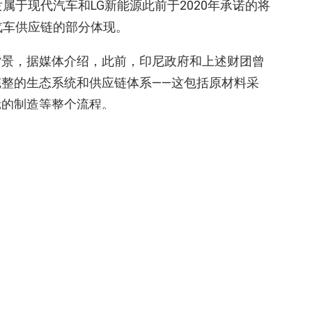
属于现代汽车和LG新能源此前于2020年承诺的将
汽车供应链的部分体现。
背景，据媒体介绍，此前，印尼政府和上述财团曾
整的生态系统和供应链体系——这包括原材料采
元的制造等整个流程。
巴斯夫和法国矿业公司埃赫曼曾放弃了其高达26亿
被用于电动车所需的电池）。不过，在原因层面，
厂的矿场威胁到一个偏远土著部落的森林家园”。
相关的需求出现了暂时放缓的现象”的说法。去年下
称
，现代已将其长期汽车销售目标下调了6%，以准
汽车普及率的“长期放缓”。并且当时，有消息人士
车发展放缓可能会持续到2030年，而公司已经变