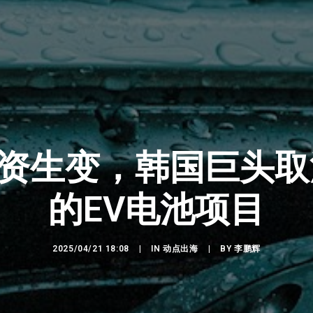
投资生变，韩国巨头
的EV电池项目
2025/04/21 18:08
|
IN
动点出海
|
BY
李鹏辉