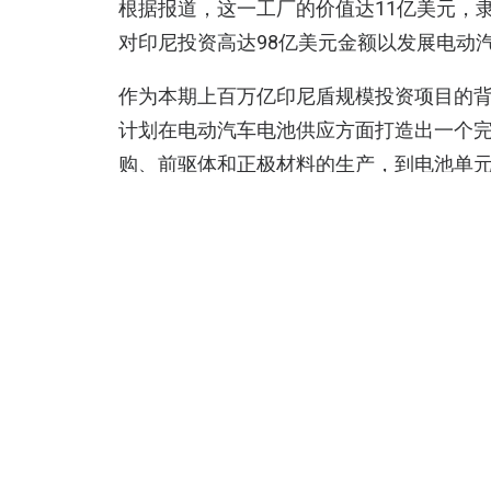
根据报道，这一工厂的价值达11亿美元，隶
对印尼投资高达98亿美元金额以发展电动
作为本期上百万亿印尼盾规模投资项目的
计划在电动汽车电池供应方面打造出一个完
购、前驱体和正极材料的生产，到电池单
另一方面，
据悉
，去年6月，德国化工巨头
美元的镍矿精炼厂规划（这一矿种通常会
据当时报道，这是因为“有声音批评该精炼
回到上文提及的“全球层面上，与电动汽车
半年，就韩国车企而言，当时有媒体报道
备应对中国竞争对手的“激进营销”以及电动
表示，现代希望实事求是地认识到，电动汽
得更加保守。