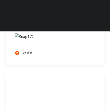
茄子茄子: 以活动和话题共建群
组相册
by 盗盗