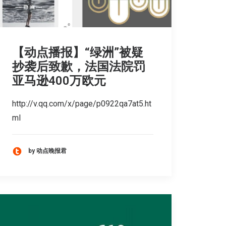
【动点播报】“绿洲”被疑
抄袭后致歉，法国法院罚
亚马逊400万欧元
http://v.qq.com/x/page/p0922qa7at5.ht
ml
by 动点晚报君