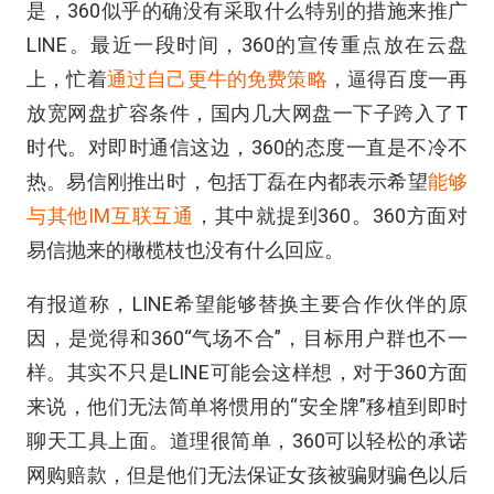
是，360似乎的确没有采取什么特别的措施来推广
LINE。最近一段时间，360的宣传重点放在云盘
上，忙着
通过自己更牛的免费策略
，逼得百度一再
放宽网盘扩容条件，国内几大网盘一下子跨入了T
时代。对即时通信这边，360的态度一直是不冷不
热。易信刚推出时，包括丁磊在内都表示希望
能够
与其他IM互联互通
，其中就提到360。360方面对
易信抛来的橄榄枝也没有什么回应。
有报道称，LINE希望能够替换主要合作伙伴的原
因，是觉得和360“气场不合”，目标用户群也不一
样。其实不只是LINE可能会这样想，对于360方面
来说，他们无法简单将惯用的“安全牌”移植到即时
聊天工具上面。道理很简单，360可以轻松的承诺
网购赔款，但是他们无法保证女孩被骗财骗色以后