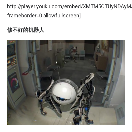
http://player.youku.com/embed/XMTM5OTUyNDAyM
frameborder=0 allowfullscreen]
修不好的机器人