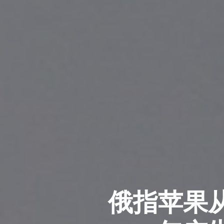
俄指苹果从