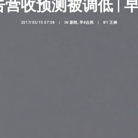
营收预测被调低 | 
2017/03/15 07:58
|
IN
新闻
,
早8点档
|
BY
王婵