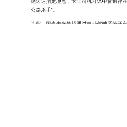
物送达指定地点，卡车司机群体中普遍存在
公路杀手”。
为此，图森未来希望通过自动驾驶系统开
无须睡眠，物流企业可以通过拉长车辆运
生率。
据了解，图森未来目前在中国和美国均设有
评测数据集 KITTI和Cityscapes上
测牌照，之后完成了从加州到亚利桑那州的
级无人卡车在中国开始路测，目前完成近万
车在上海公开演示。
注：数据来自企业，动点科技不做任何背