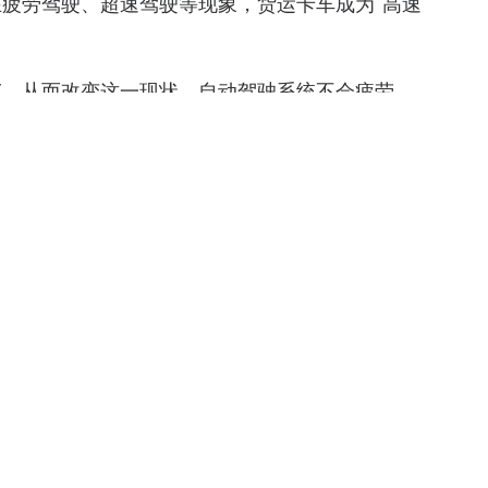
疲劳驾驶、超速驾驶等现象，货运卡车成为“高速
车，从而改变这一现状。自动驾驶系统不会疲劳，
营时间来加快到货时间，从而降低公路交通事故发
研发中心。去年9月图森未来在全球自动驾驶算法
刷新10项世界纪录。今年6月，图森未来在美国加州获得路
L4级无人驾驶跨州长距离路测；同期图森未来L4
公里路测里程。本月初，图森未来3台L4级无人卡
书