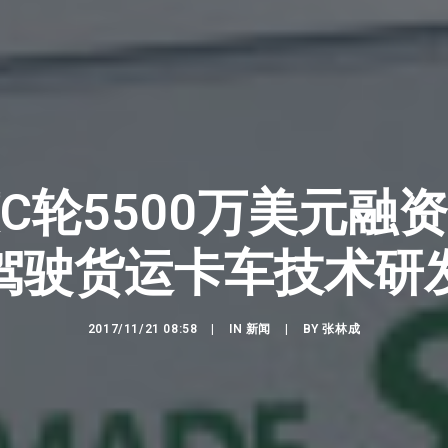
C轮5500万美元融
驾驶货运卡车技术研
2017/11/21 08:58
|
IN
新闻
|
BY
张林成