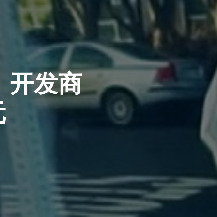
o》开发商
元